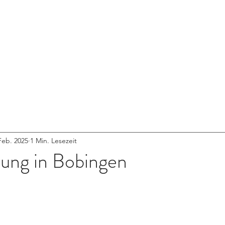
START
ÜBER UNS
NEUIGKEITEN
PORTFOLIO
Feb. 2025
1 Min. Lesezeit
ung in Bobingen