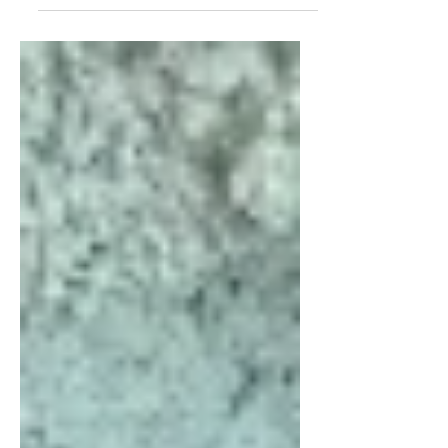
dürfen! 🎉 Nach einer kompletten
Renovierung erstrahlt das Restaurant
nicht nur in neuem Glanz – wir sind
auch bereit, unsere Gäste mit frisch
zubereiteten Produkten und dem
gewohnt leckeren Geschmack zu
beeindrucken. 🍔🥗🍟 Ein herzliches
Dankeschön an alle, die diesen
Neustart möglich gemacht haben –
und an unser großartiges Team, das mit
voller Energie durchstartet